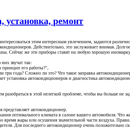
, установка, ремонт
нтересоваться этим интересным увлечением, задаются различно
ондиционеров. Действительно, это заслуживает внимая. Долгое в
жны. Сейчас же эти приборы ставят на любую хорошую иномарку
них звучат так:
в принцип его работы?",
 три года? Сложно ли это? Что такое заправка автокондиционер
ет установка автокондиционеров и диагностика автокондицион
 разобраться в этой нелегкой проблеме, чтобы вы больше не зад
бя представляет автокондиционер.
жания оптимального климата в салоне вашего автомобиля. Что ж
во время жары или осушения значительной части воздуха. Прав
ителя. Для последнего автокондиционер очень положительно сказ