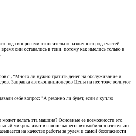
го рода вопросами относительно различного рода частей
ремя они оставались в тени, потому как имелись только в
.
ов?", "Много ли нужно тратить денег на обслуживание и
еров. Заправка автокондиционеров Цены на нее тоже волнуют
авали себе вопрос: "А резонно ли будет, если я куплю
е может делать эта машина? Основные ее возможности это,
ильный микроклимат в салоне вашего автомобиля значительно
ывается на качестве работы за рулем и самой безопасности