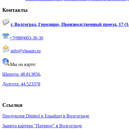
Контакты
г. Волгоград, Городище, Производственный проезд, 17 (
+7(988)003-30-30
info@vlgauto.ru
Мы на карте:
Широта: 48.813856
,
Долгота: 44.523378
Ссылки
Продукция Dinitrol и Equalizer в Волгограде
Защита картера "Патриот" в Волгограде