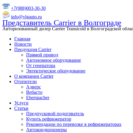
+7(988)003-30-30
info@vlgauto.ru
Представитель Carrier в Волгограде
Авторизованный дилер Carrier Transicold в Волгоградской обла
Главная
Новости
Продукция Carrier
Прямой привод
Автономное оборудование
От генератора
Эвтектическое оборудование
О компании Carrier
Отопители
Адверс
Вебасто
Eberspacher
Услуги
Статьи
Предпусковой подогрватель
Купить рефрижератор
Рекомендации по перевозке в рефрижераторах
Автокондиционеры